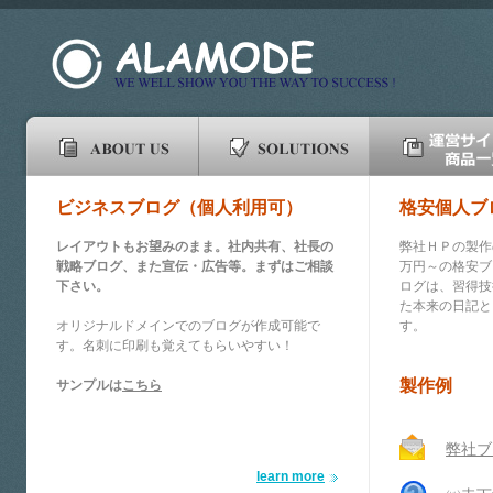
ビジネスブログ（個人利用可）
格安個人ブ
レイアウトもお望みのまま。社内共有、社長の
弊社ＨＰの製作
戦略ブログ、また宣伝・広告等。まずはご相談
万円～の格安ブ
下さい。
ログは、習得技
た本来の日記と
オリジナルドメインでのブログが作成可能で
す。
す。名刺に印刷も覚えてもらいやすい！
製作例
サンプルは
こちら
弊社ブ
learn more