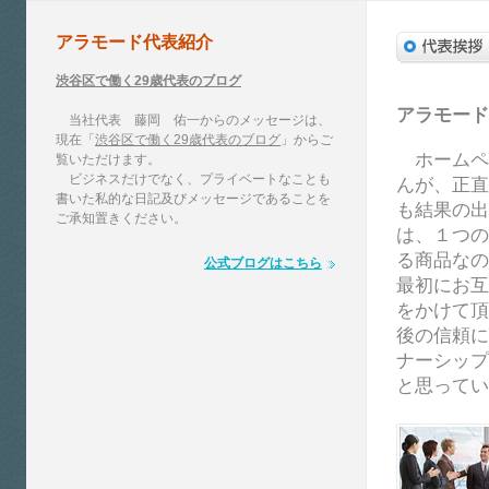
アラモード代表紹介
渋谷区で働く29歳代表のブログ
アラモー
当社代表 藤岡 佑一からのメッセージは、
現在「
渋谷区で働く29歳代表のブログ
」からご
ホームペ
覧いただけます。
ビジネスだけでなく、プライベートなことも
んが、正直
書いた私的な日記及びメッセージであることを
も結果の出
ご承知置きください。
は、１つの
る商品なの
公式ブログはこちら
最初にお互
をかけて頂
後の信頼に
ナーシップ
と思ってい