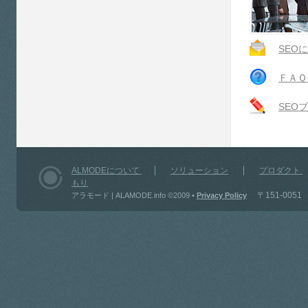
SEO
ＦＡＱ
SEO
ALMODEについて
ソリューション
プロダクト
もり
〒151-0051 
アラモード | ALAMODE.info ©2009
•
Privacy Policy