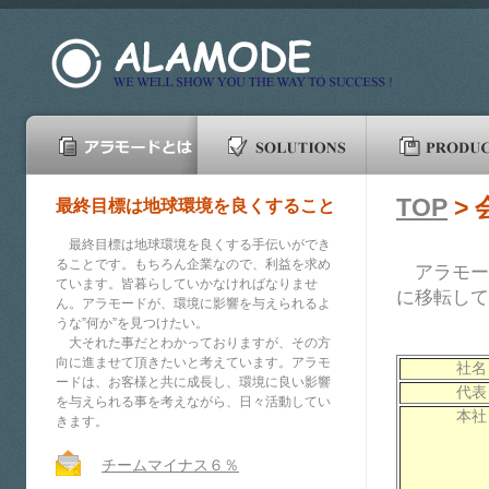
TOP
>
最終目標は地球環境を良くすること
最終目標は地球環境を良くする手伝いができ
ることです。もちろん企業なので、利益を求め
アラモード
ています。皆暮らしていかなければなりませ
に移転して
ん。アラモードが、環境に影響を与えられるよ
うな”何か”を見つけたい。
大それた事だとわかっておりますが、その方
向に進ませて頂きたいと考えています。アラモ
社名
ードは、お客様と共に成長し、環境に良い影響
代表
を与えられる事を考えながら、日々活動してい
本社
きます。
チームマイナス６％